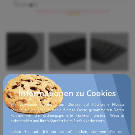
X
1100 mm
Acrylglas Schwarz - Eigenschaften
Informationen zu Cookies
lichtundurchlässig;
glänzende Spiegeloberfläche;
dauerhafte, nicht verblassbare Farbe;
Wir verwenden Cookies, um Dienste auf höchstem Niveau
bereitzustellen. Mithilfe der auf diese Weise gesammelten Daten
witterungsbeständig (Regen und UV-Strahlung) und
können wir die ordnungsgemäße Funktion unserer Website
zeitbeständig, verliert seine Eigenschften auch nicht nach
sicherstellen und Ihren Komfort beim Surfen verbessern.
vielen Jahren;
längere Sonneneinstrahlung kann zur Verformungen des
Indem Sie auf „Ich stimme zu“ klicken, stimmen Sie der