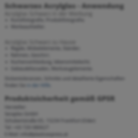
Schwarzes Acrylglas - Anwendung
Acrylglas Schwarz in der Werbung
Kunstfotografie, Produktfotografie;
Werbeaufsteller.
Acrylglas Schwarz zu Hause
Regale, Möbelelemente, Ständer;
Rahmen, Geschirr;
Küchenverkleidung, lebensmittelecht;
Gebäudefassaden, Werkzeugelemente.
Dickentoleranzen, Schnitte und detaillierte Eigenschaften
finden Sie
in der Hilfe
.
Produktsicherheit gemäß GPSR
Hersteller:
Seraplex GmbH
Schubertstraße 65, 15234 Frankfurt (Oder)
Tel: +43 720 080627
E-Mail: info@plasticexpress.at