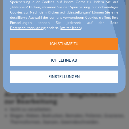
Speicherung aller Cookies auf Ihrem Gerät zu. Indem Sie auf
Materials führen;
„Ablehnen“ klicken, stimmen Sie der Speicherung nur notwendiger
ausgezeichnete Isoliereigenschaften;
Cookies zu. Nach dem Klicken auf „Einstellungen“ können Sie eine
umweltfreundlich, leicht recyclebar.
detaillierte Auswahl der von uns verwendeten Cookies treffen. Ihre
Einstellungen können Sie jederzeit auf der Seite
Acrylglas Schwarz - Benutzung
Datenschutzerklärung
ändern.
(
weiter lesen
)
leicht zu reinigen.
Acrylglas Schwarz im Zuschnitt nach
Maß kaufen
jede Form möglich (maximale Abmessung 1770x2370
mm) in gewählter Stärke (2, 3, 5, 10 mm);
extrudiertes (2, 3, 5 mm) und gegossenes Material (10
mm).
Acrylglas Schwarz - Möglichkeiten
zur Bearbeitung
leicht zu verarbeiten;
Biegen, Kleben, Bedrucken, Bemalen, Polieren, Gravieren,
Thermoformen, Stanzen, Gewindeschneiden.