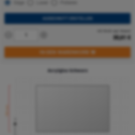
Säge
Laser
Polieren
AUSSCHNITT ERSTELLEN
inkl. MwSt. zzgl. Versand
30,61
€
IN DEN WARENKORB
Acrylglas Schwarz
700 mm
Y